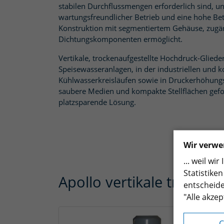
stabilen Durchflussmengen erforderlich sind, un
wartungsfreundlicher Betrieb und eine hohe Be
Konstruktion mit segmentiertem Gehäuse, zugä
Dichtungskomponenten ermöglicht.
Vertikale, trockenaufgestellte Hochdruck-Glie
Speisewasseranlagen, in der industriellen und
Kühlwasserkreisläufen sowie in Druckerhöhungs
saubere Medien und kompakte Stellflächen geford
platzsparende Lösung.
Wir verwe
... weil w
Statistike
Apollo vertikale trocken
entscheide
"Alle akzep
C