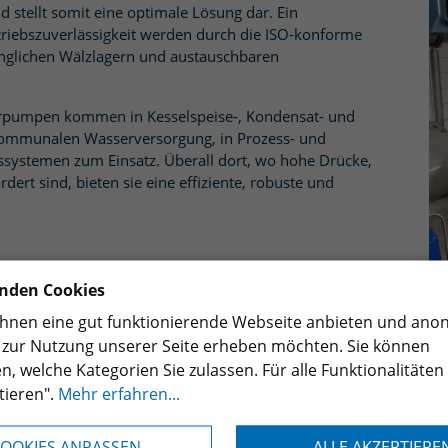
d stellt somit eine optimale Lösung dar. Ein
triebszuverlässigkeit werden durch die ISO-konforme
nglichen Wälzlagern und austauschbaren
derpumpen kommen in Kesselspeise-, Kondensat- und
 kommunalen Wasserversorgung, in Prozess- und
systemen zum Einsatz. Überall dort, wo hohe Drücke,
ert sind, bieten sie eine effiziente, robuste und
nden Cookies
ir Ihnen eine gut funktionierende Webseite anbieten und an
n zur Nutzung unserer Seite erheben möchten. Sie können
 aufgestellte Pumpen
n, welche Kategorien Sie zulassen. Für alle Funktionalitäten
tieren".
Mehr erfahren...
OOKIES ANPASSEN
ALLE AKZEPTIERE