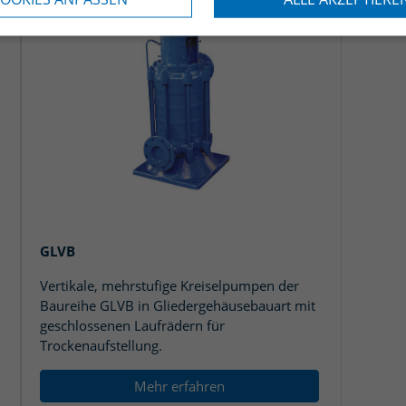
GLVB
Vertikale, mehrstufige Kreiselpumpen der
Baureihe GLVB in Gliedergehäusebauart mit
geschlossenen Laufrädern für
Trockenaufstellung.
Mehr erfahren