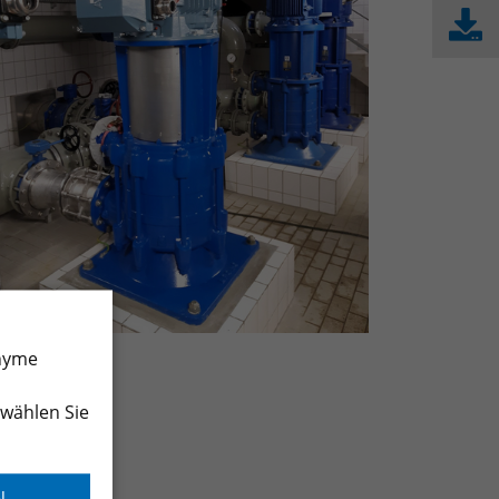
onyme
 wählen Sie
N