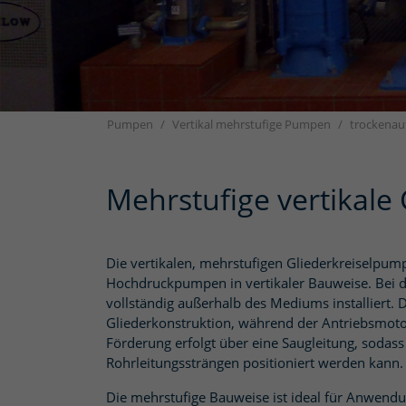
Pumpen
Vertikal mehrstufige Pumpen
trockenau
Mehrstufige vertikal
Die vertikalen, mehrstufigen Gliederkreiselpum
Hochdruckpumpen in vertikaler Bauweise. Bei
vollständig außerhalb des Mediums installiert. 
Gliederkonstruktion, während der Antriebsmoto
Förderung erfolgt über eine Saugleitung, sodas
Rohrleitungssträngen positioniert werden kann.
Die mehrstufige Bauweise ist ideal für Anwendu