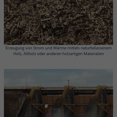
Erzeugung von Wärme und Strom mittels Müllverbrennung.
Apollo
KRC (einstufige Pumpe)
in einem
Erzeugung von Strom und Wärme mittels naturbelassenem
Biomasseheizkraftwerk.
Holz, Altholz oder anderen holzartigen Materialien