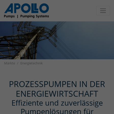
Direkt zur Hauptnavigation springen
Direkt zum Inhalt springen
Märkte
Energietechnik
PROZESSPUMPEN IN DER
ENERGIEWIRTSCHAFT
Effiziente und zuverlässige
Pumpenlösungen für