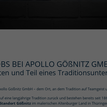
OBS BEI APOLLO GÖßNITZ GM
ten und Teil eines Traditions­u
llo Gößnitz GmbH – dem Ort, an dem Tradition auf Teamgeist u
auf eine langjährige Tradition zurück und bestehen bereits seit 1
Standort Gößnitz
im malerischen Altenburger Land in Thüringen