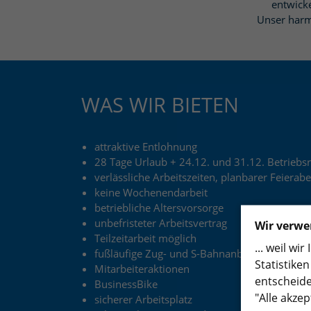
entwick
Unser harm
WAS WIR BIETEN
attraktive Entlohnung
28 Tage Urlaub + 24.12. und 31.12. Betriebs
verlässliche Arbeitszeiten, planbarer Feierab
keine Wochenendarbeit
betriebliche Altersvorsorge
unbefristeter Arbeitsvertrag
Wir verwe
Teilzeitarbeit möglich
... weil w
fußläufige Zug- und S-Bahnanbindung
Statistike
Mitarbeiteraktionen
entscheide
BusinessBike
"Alle akzep
sicherer Arbeitsplatz