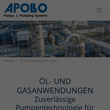
Direkt zur Hauptnavigation springen
Direkt zum Inhalt springen
Märkte
Öl- und Gasanwendungen
ÖL- UND
GASANWENDUNGEN
Zuverlässige
Pumpentechnologie für