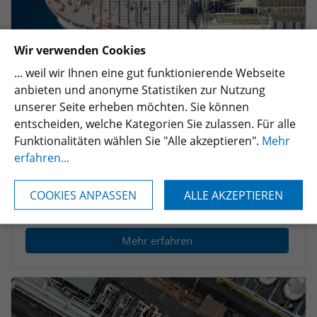
Wir verwenden Cookies
... weil wir Ihnen eine gut funktionierende Webseite
anbieten und anonyme Statistiken zur Nutzung
unserer Seite erheben möchten. Sie können
entscheiden, welche Kategorien Sie zulassen. Für alle
Funktionalitäten wählen Sie "Alle akzeptieren".
Mehr
Midstream
erfahren...
Apollo bietet leistungsstarke Prozesspumpen nach API
610 für den sicheren Transport und die Lagerung im
COOKIES ANPASSEN
ALLE AKZEPTIEREN
Midstream, geeignet für Pipelines und Tanklager.
Mehr erfahren