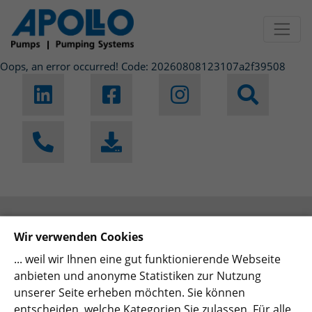
Jump directly to main navigation
Jump directly to content
Oops, an error occurred! Code: 20260808123107a2f39508
Apollo
Wir verwenden Cookies
Search
... weil wir Ihnen eine gut funktionierende Webseite
Download
anbieten und anonyme Statistiken zur Nutzung
Contact
unserer Seite erheben möchten. Sie können
History
entscheiden, welche Kategorien Sie zulassen. Für alle